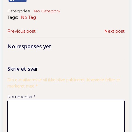
you visit our
site, you
Categories:
No Category
increase the
Tags:
No Tag
chance of
seeing
Previous post
Next post
personalized
content and
No responses yet
offers.
Skriv et svar
Din e-mailadresse vil ikke blive publiceret.
Krævede felter er
markeret med
*
Kommentar
*