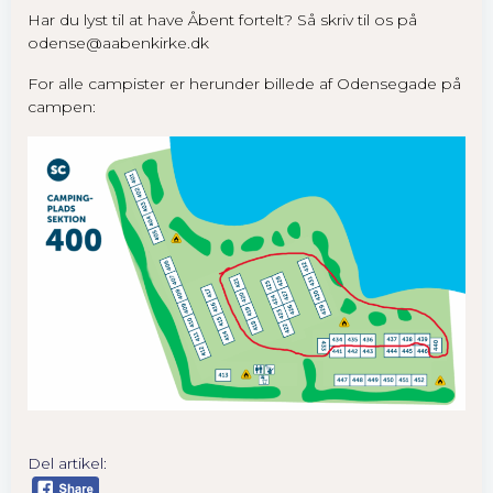
Har du lyst til at have Åbent fortelt? Så skriv til os på
Oplevelse
odense@aabenkirke.dk
For at siden
virker så
For alle campister er herunder billede af Odensegade på
godt som
campen:
muligt
under dit
besøg. Hvis
du fravælger
disse, vil
nogle
funktioner
ikke være
tilgængelige.
Marketing
By sharing
your
interests and
Del artikel:
behavior as