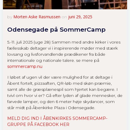
Morten Aske Rasmussen
juni 29, 2025
by
on
Nødvendige
Odensegade på SommerCamp
Disse cookies
er kan ikke
fravælges. De
5.-11. juli 2025 (uge 28) Sammen med andre kirker i vores
er nødvendige
fællesskab deltager vi i inspirerende møder med stærk
for at sidens
lovsang og livsforvandlende prædikener fra både
funktioner.
internationale og nationale talere. se mere på
sommercamp.nu
Statistik
I løbet af ugen vil der være mulighed for at deltage i
For at vi
Åbent fortelt, pizzaaften, QR-løb med skøn præmie,
kan
samt alle de græsplænespil som hjertet kan begære. I
forbedre
tvivl om hvor vi er? Gå efter lyden af glade mennesker, de
sidens
farvede lamper, og den 6 meter høje skydancer, som
funktioner
står midt på Åbenkirke Plaza i Odensegade.
og
MELD DIG IND I ÅBENKIRKES SOMMERCAMP-
struktur.
GRUPPE PÅ FACEBOOK HER