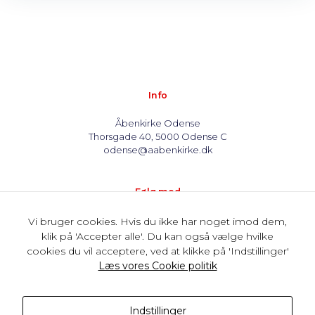
Info
Åbenkirke Odense
Thorsgade 40, 5000 Odense C
odense@aabenkirke.dk
Følg med
Vi bruger cookies. Hvis du ikke har noget imod dem,
klik på 'Accepter alle'. Du kan også vælge hvilke
cookies du vil acceptere, ved at klikke på 'Indstillinger'
Støt os
Læs vores Cookie politik
MobilePay: 32696
Kontonummer: 1569 0398365
Indstillinger