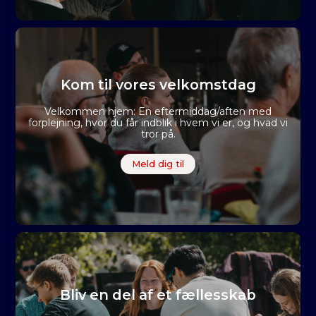
Kom til vores velkomstdag
Velkommen hjem: En eftermiddag/aften med
forplejning, hvor du får indblik i hvem vi er, og hvad vi
tror på.
Meld dig til
Bliv en del af et fællesskab