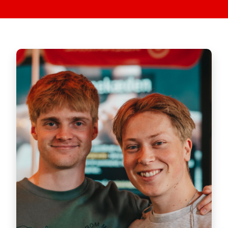
Oplevelse
For at siden
virker så
godt som
muligt
under dit
besøg. Hvis
du fravælger
disse, vil
nogle
funktioner
ikke være
tilgængelige.
Marketing
By sharing
your
interests and
behavior as