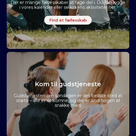
Der er mange fællesskaber at tage del i. Du kan kigge
i vores kalender eller se kirkens aktiviteter her.
Find et fællesskab
Kom til gudstjeneste
Gudstjenesten om søndagen er det bedste sted at
starte – alle er velkomne, og der er altid nogen at
snakke med.