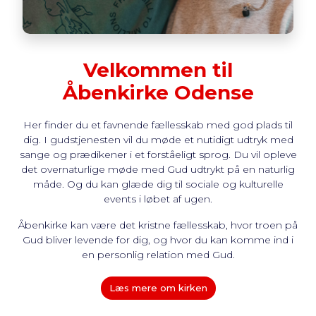
you visit our
site, you
increase the
chance of
Velkommen til
seeing
personalized
Åbenkirke Odense
content and
offers.
Her finder du et favnende fællesskab med god plads til
dig. I gudstjenesten vil du møde et nutidigt udtryk med
sange og prædikener i et forståeligt sprog. Du vil opleve
det overnaturlige møde med Gud udtrykt på en naturlig
måde. Og du kan glæde dig til sociale og kulturelle
events i løbet af ugen.
Åbenkirke kan være det kristne fællesskab, hvor troen på
Gud bliver levende for dig, og hvor du kan komme ind i
en personlig relation med Gud.
Læs mere om kirken