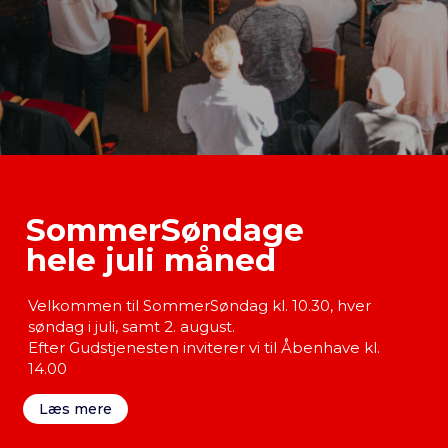
Nødvendige
Disse cookies
er kan ikke
fravælges. De
er nødvendige
for at sidens
funktioner.
SommerSøndage
hele juli måned
Statistik
For at vi
Velkommen til SommerSøndag kl. 10.30, h
ver
kan
søndag i juli, samt 2. august.
forbedre
Efter Gudstjenesten inviterer vi til Åbenhave kl.
sidens
14.00
funktioner
og
Læs mere
struktur.