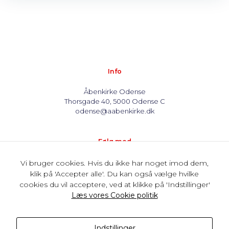
Info
Åbenkirke Odense
Thorsgade 40, 5000 Odense C
odense@aabenkirke.dk
Følg med
Vi bruger cookies. Hvis du ikke har noget imod dem,
klik på 'Accepter alle'. Du kan også vælge hvilke
cookies du vil acceptere, ved at klikke på 'Indstillinger'
Støt os
Læs vores Cookie politik
MobilePay: 32696
Kontonummer: 1569 0398365
Indstillinger