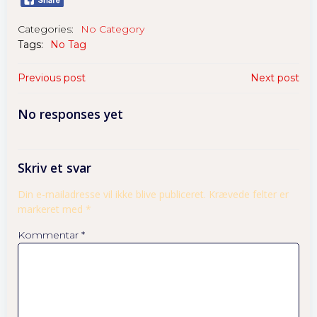
you visit our
site, you
Categories:
No Category
increase the
Tags:
No Tag
chance of
seeing
Previous post
Next post
personalized
content and
No responses yet
offers.
Skriv et svar
Din e-mailadresse vil ikke blive publiceret.
Krævede felter er
markeret med
*
Kommentar
*