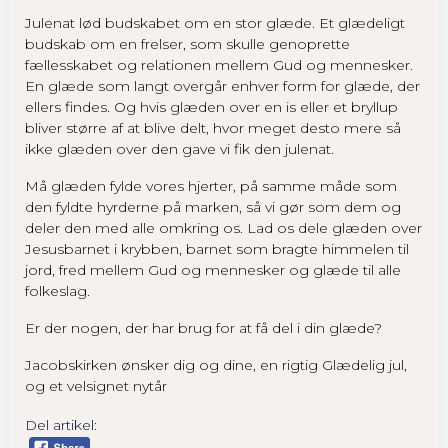
Julenat lød budskabet om en stor glæde. Et glædeligt
Oplevelse
budskab om en frelser, som skulle genoprette
For at siden
fællesskabet og relationen mellem Gud og mennesker.
virker så
En glæde som langt overgår enhver form for glæde, der
godt som
ellers findes. Og hvis glæden over en is eller et bryllup
muligt
bliver større af at blive delt, hvor meget desto mere så
under dit
ikke glæden over den gave vi fik den julenat.
besøg. Hvis
du fravælger
Må glæden fylde vores hjerter, på samme måde som
disse, vil
den fyldte hyrderne på marken, så vi gør som dem og
nogle
deler den med alle omkring os. Lad os dele glæden over
funktioner
Jesusbarnet i krybben, barnet som bragte himmelen til
ikke være
jord, fred mellem Gud og mennesker og glæde til alle
tilgængelige.
folkeslag.
Er der nogen, der har brug for at få del i din glæde?
Marketing
Jacobskirken ønsker dig og dine, en rigtig Glædelig jul,
By sharing
og et velsignet nytår
your
interests and
Del artikel:
behavior as