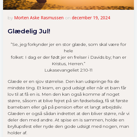
Morten Aske Rasmussen
december 19, 2024
by
on
Nødvendige
Glædelig Jul!
Disse cookies
er kan ikke
fravælges. De
”Se, jeg forkynder jer en stor glæde, som skal være for
er nødvendige
hele
for at sidens
folket: I dag er der født jer en frelser i Davids by; han er
funktioner.
Kristus, Herren.”
Lukasevangeliet 2:10-11
Statistik
Glæde er en sjov størrelse. Den kan udspringe fra de
For at vi
mindste ting. Et kram, en god udsigt eller når et barn får
kan
lov til at få en is. Men den kan også komme af noget
forbedre
større, såsom at blive fejret på sin fødselsdag, få sit første
sidens
barnebarn eller gå på pension efter et langt arbejdsliv.
funktioner
Glæden er også sådan indrettet at den bliver større, når vi
og
deler den med andre. At spise en is sammen, holde en
struktur.
bryllupsfest eller nyde den gode udsigt med nogen, man
holder af.