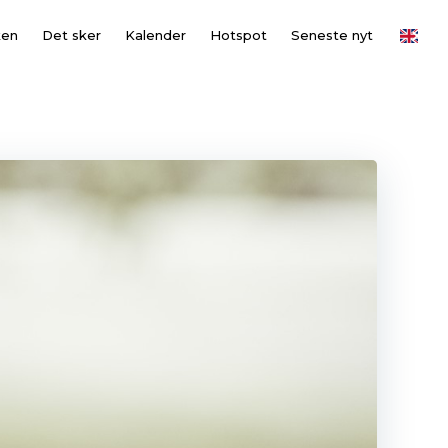
×
ken
Det sker
Kalender
Hotspot
Seneste nyt