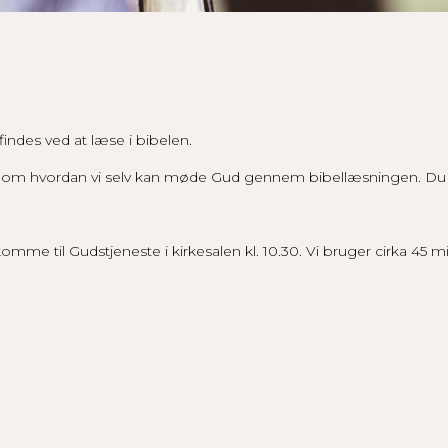
Nødvendige
Disse cookies
er kan ikke
indes ved at læse i bibelen.
fravælges. De
er nødvendige
ak om hvordan vi selv kan møde Gud gennem bibellæsningen. Du
for at sidens
funktioner.
mme til Gudstjeneste i kirkesalen kl. 10.30. Vi bruger cirka 45 mi
Statistik
For at vi
kan
forbedre
sidens
funktioner
og
struktur.