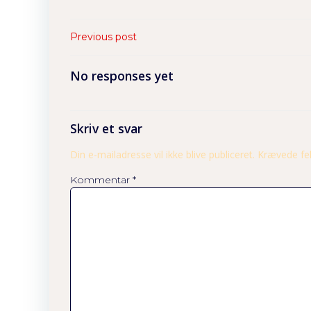
Previous post
No responses yet
Skriv et svar
Din e-mailadresse vil ikke blive publiceret.
Krævede fe
Kommentar
*