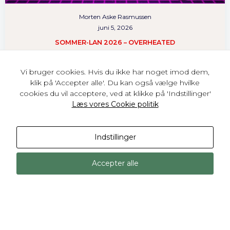
you visit our
site, you
Morten Aske Rasmussen
increase the
juni 5, 2026
chance of
SOMMER-LAN 2026 – OVERHEATED
seeing
personalized
0
Læs mere
content and
Vi bruger cookies. Hvis du ikke har noget imod dem,
offers.
klik på 'Accepter alle'. Du kan også vælge hvilke
cookies du vil acceptere, ved at klikke på 'Indstillinger'
Læs vores Cookie politik
Indstillinger
Accepter alle