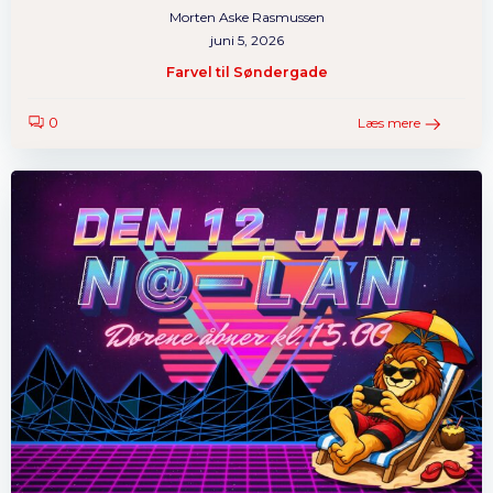
Morten Aske Rasmussen
Oplevelse
juni 5, 2026
For at siden
Farvel til Søndergade
virker så
godt som
0
Læs mere
muligt
under dit
besøg. Hvis
du fravælger
disse, vil
nogle
funktioner
ikke være
tilgængelige.
Marketing
By sharing
your
interests and
behavior as